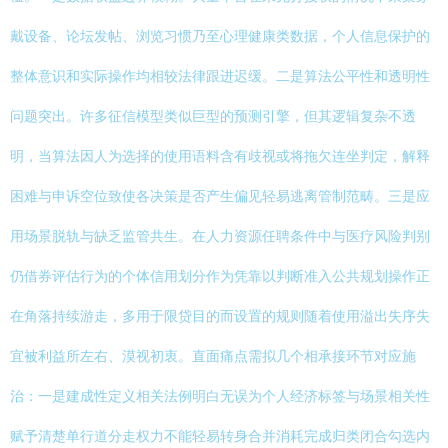
戴设备、论坛发帖、浏览习惯乃至心理健康类数据，个人信息保护的
整体意识和实际操作均相较法律跟进迟缓。二是算法公平性和透明性
问题突出。许多征信模型类似巨型的预测引擎，但其逻辑复杂不透
明，当算法因人为选择的使用语料含有歧视或将拖欠连坐判定，解释
困难与申诉空位致使各决策是否产生偏见轻易逃离管制范畴。三是应
用场景脱轨与缺乏监管共生。在人力资源任聘条件中与医疗风险判别
仍借券评估行为的个体信用划分作为凭靠以判断准入公共规划操作正
在角落持续游走，多用于限贷目的而设置的规则随着使用溢出失序失
宜被利益所左右、漠视初衷。直面痛点需拟几个相承接环节对应施
治：一是建成性定义相关法例明白无误为个人经济标签与场景相关性
赋予清楚单行道分走权力不能轻易转身合并消耗完成归类闭合勾选内