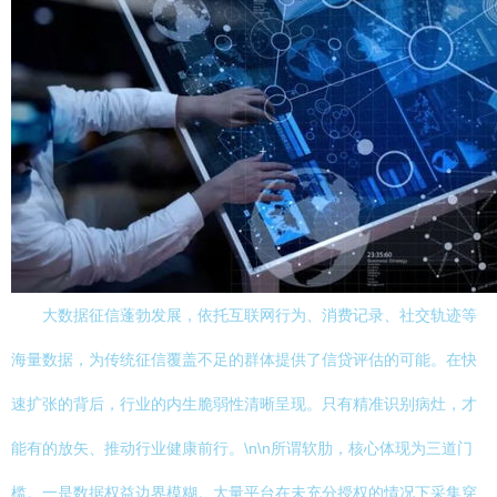
大数据征信蓬勃发展，依托互联网行为、消费记录、社交轨迹等
海量数据，为传统征信覆盖不足的群体提供了信贷评估的可能。在快
速扩张的背后，行业的内生脆弱性清晰呈现。只有精准识别病灶，才
能有的放矢、推动行业健康前行。\n\n所谓软肋，核心体现为三道门
槛。一是数据权益边界模糊。大量平台在未充分授权的情况下采集穿