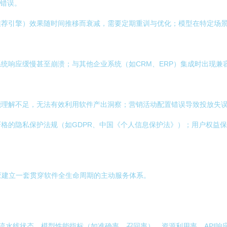
理错误。
推荐引擎）效果随时间推移而衰减，需要定期重训与优化；模型在特定场
统响应缓慢甚至崩溃；与其他企业系统（如CRM、ERP）集成时出现
能理解不足，无法有效利用软件产出洞察；营销活动配置错误导致投放失
格的隐私保护法规（如GDPR、中国《个人信息保护法》）；用户权益
而应建立一套贯穿软件全生命周期的主动服务体系。
流水线状态、模型性能指标（如准确率、召回率）、资源利用率、API响